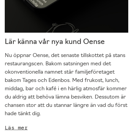
Lär känna vår nya kund Oense
Nu öppnar Oense, det senaste tillskottet på stans
restaurangscen. Bakom satsningen med det
okonventionella namnet står familjeföretaget
N
bakom Tages och Edenbos. Med frukost, lunch,
ö
middag, bar och kafé i en härlig atmosfär kommer
d
du aldrig att behöva lämna besviken. Dessutom är
v
chansen stor att du stannar längre än vad du först
ä
hade tänkt dig.
n
Läs mer
d