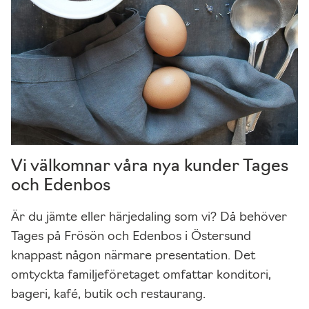
k.
O
m
d
u
n
e
k
a
r
Vi välkomnar våra nya kunder Tages
d
och Edenbos
e
s
Är du jämte eller härjedaling som vi? Då behöver
s
Tages på Frösön och Edenbos i Östersund
a
knappast någon närmare presentation. Det
c
omtyckta familjeföretaget omfattar konditori,
o
bageri, kafé, butik och restaurang.
o