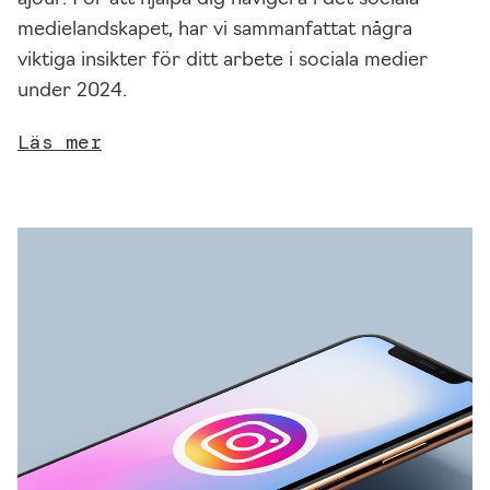
e
medielandskapet, har vi sammanfattat några
t
viktiga insikter för ditt arbete i sociala medier
o
under 2024.
c
h
Läs mer
s
t
r
u
k
t
u
r,
u
ti
f
r
å