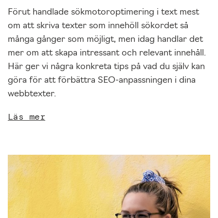
k
Förut handlade sökmotoroptimering i text mest
a
om att skriva texter som innehöll sökordet så
k
många gånger som möjligt, men idag handlar det
u
mer om att skapa intressant och relevant innehåll.
n
Här ger vi några konkreta tips på vad du själv kan
n
a
göra för att förbättra SEO-anpassningen i dina
f
webbtexter.
ö
Läs mer
r
b
ä
t
t
r
a
w
e