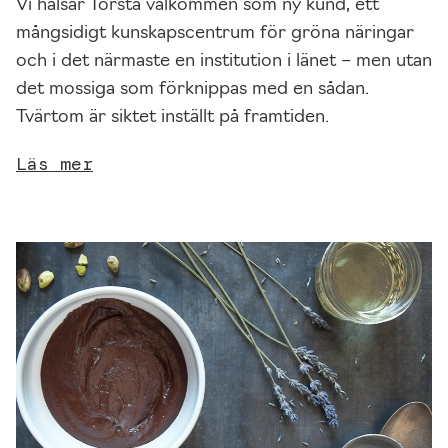
Vi hälsar Torsta välkommen som ny kund, ett
m
mångsidigt kunskapscentrum för gröna näringar
m
och i det närmaste en institution i länet – men utan
öj
det mossiga som förknippas med en sådan.
li
Tvärtom är siktet inställt på framtiden.
g
t
Läs mer
u
n
d
e
r
di
tt
b
e
s
ö