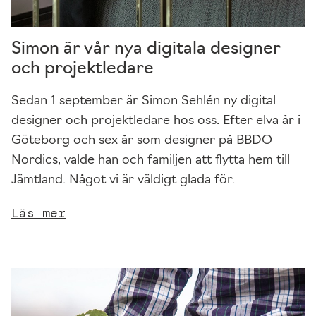
v
e
Simon är vår nya digitala designer
ls
och projektledare
e
F
Sedan 1 september är Simon Sehlén ny digital
ö
designer och projektledare hos oss. Efter elva år i
r
a
Göteborg och sex år som designer på BBDO
tt
Nordics, valde han och familjen att flytta hem till
v
Jämtland. Något vi är väldigt glada för.
å
r
Läs mer
h
e
m
si
d
a