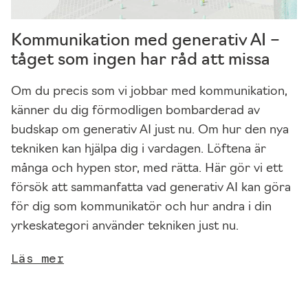
o
ki
Kommunikation med generativ AI –
e
tåget som ingen har råd att missa
s
ä
Om du precis som vi jobbar med kommunikation,
r
känner du dig förmodligen bombarderad av
in
budskap om generativ AI just nu. Om hur den nya
t
tekniken kan hjälpa dig i vardagen. Löftena är
e
många och hypen stor, med rätta. Här gör vi ett
v
försök att sammanfatta vad generativ AI kan göra
al
för dig som kommunikatör och hur andra i din
fr
yrkeskategori använder tekniken just nu.
ia
Läs mer
.
D
e