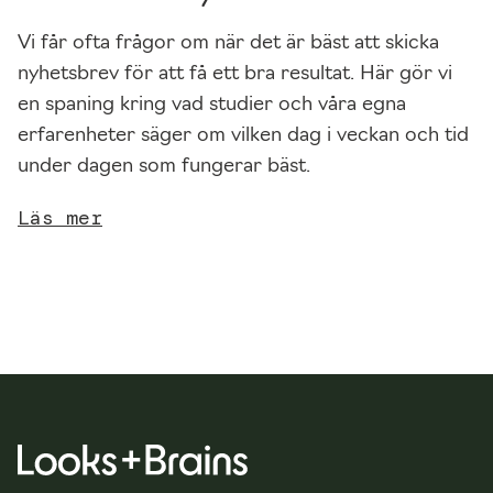
n
o
Vi får ofta frågor om när det är bäst att skicka
m
nyhetsbrev för att få ett bra resultat. Här gör vi
at
en spaning kring vad studier och våra egna
t
erfarenheter säger om vilken dag i veckan och tid
d
under dagen som fungerar bäst.
el
a
Läs mer
di
na
in
tr
es
se
n
oc
h
b