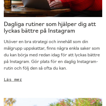
k
ti
o
n
Dagliga rutiner som hjälper dig att
al
lyckas bättre på Instagram
it
e
Utöver en bra strategi och innehåll som din
t
målgrupp uppskattar, finns några enkla saker som
fr
å
du kan börja med redan idag för att lyckas bättre
n
på Instagram. Gör plats för en daglig Instagram-
w
rutin och följ den så ofta du kan.
e
b
Läs mer
b
pl
a
t