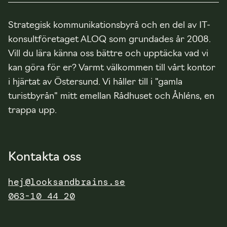
et
e
Strategisk kommunikationsbyrå och en del av IT-
e
konsultföretaget ALOQ som grundades år 2008.
n
Vill du lära känna oss bättre och upptäcka vad vi
d
kan göra för er? Varmt välkommen till vårt kontor
e
i hjärtat av Östersund. Vi håller till i "gamla
nä
r
turistbyrån" mitt emellan Rådhuset och Åhléns, en
d
trappa upp.
u
b
es
Kontakta oss
ök
er
hej@looksandbrains.se
vå
063-10 44 20
r
w
e