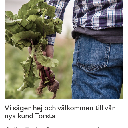
s
k
a
p
r
e
s
t
e
r
a
s
å
b
r
Vi säger hej och välkommen till vår
a
nya kund Torsta
s
o