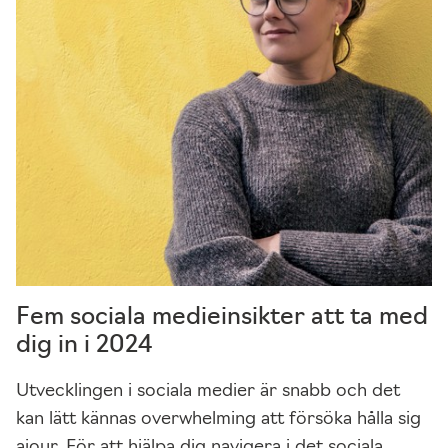
b
b
p
la
t
s
e
n
s
f
u
n
Fem sociala medieinsikter att ta med
k
ti
dig in i 2024
o
n
Utvecklingen i sociala medier är snabb och det
al
kan lätt kännas overwhelming att försöka hålla sig
it
ajour. För att hjälpa dig navigera i det sociala