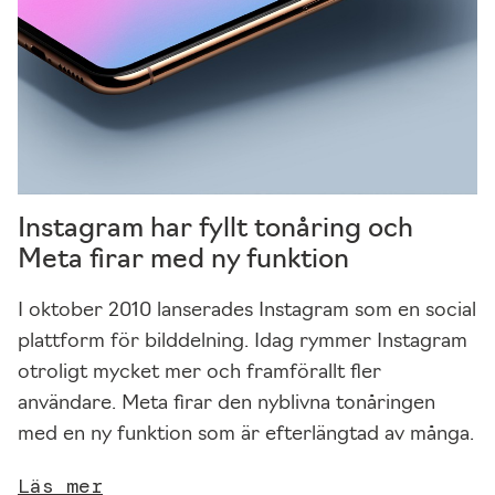
n
h
u
r
w
e
b
b
Instagram har fyllt tonåring och
p
Meta firar med ny funktion
la
t
I oktober 2010 lanserades Instagram som en social
s
plattform för bilddelning. Idag rymmer Instagram
e
otroligt mycket mer och framförallt fler
n
användare. Meta firar den nyblivna tonåringen
a
med en ny funktion som är efterlängtad av många.
n
v
Läs mer
ä