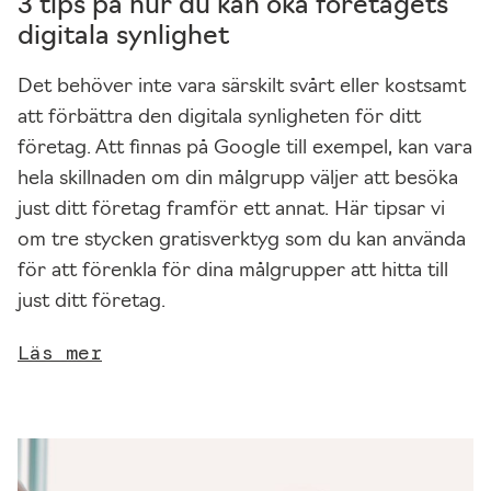
3 tips på hur du kan öka företagets
a
digitala synlighet
t
s
Det behöver inte vara särskilt svårt eller kostsamt
e
att förbättra den digitala synligheten för ditt
n
företag. Att finnas på Google till exempel, kan vara
s
hela skillnaden om din målgrupp väljer att besöka
k
just ditt företag framför ett annat. Här tipsar vi
a
om tre stycken gratisverktyg som du kan använda
f
för att förenkla för dina målgrupper att hitta till
u
just ditt företag.
n
Läs mer
g
e
r
a.