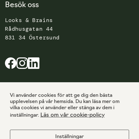
Besök oss
b
b
Looks & Brains
pl
at
Rådhusgatan 44
s
831 34 Östersund
ök
ar
d
u
ch
an
se
Cookies
Vi använder cookies för att ge dig den bästa
n
upplevelsen på vår hemsida. Du kan läsa mer om
Integritetspolicy
at
vilka cookies vi använder eller stänga av dem i
t
Läs om vår cookie-policy
inställningar.
se
p
er
Inställningar