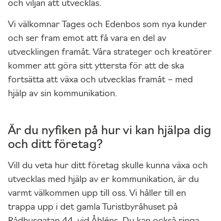
och viljan att utvecklas.
Vi välkomnar Tages och Edenbos som nya kunder
och ser fram emot att få vara en del av
utvecklingen framåt. Våra strateger och kreatörer
kommer att göra sitt yttersta för att de ska
fortsätta att växa och utvecklas framåt – med
hjälp av sin kommunikation.
Är du nyfiken på hur vi kan hjälpa dig
N
och ditt företag?
ö
d
Vill du veta hur ditt företag skulle kunna växa och
v
utvecklas med hjälp av er kommunikation, är du
ä
varmt välkommen upp till oss. Vi håller till en
n
trappa upp i det gamla Turistbyråhuset på
d