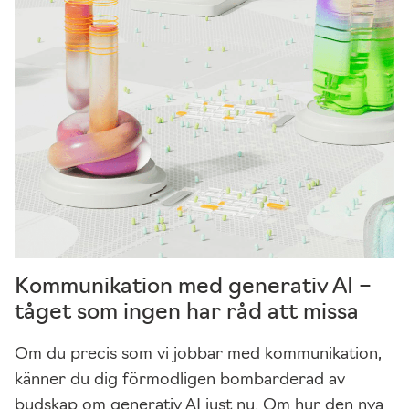
k
a
k
u
n
n
a
f
ö
r
b
ä
Kommunikation med generativ AI –
t
t
tåget som ingen har råd att missa
r
a
Om du precis som vi jobbar med kommunikation,
w
känner du dig förmodligen bombarderad av
e
budskap om generativ AI just nu. Om hur den nya