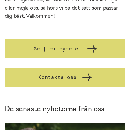
Rådhusgatan 44, vid Åhléns. Du kan också ringa
i
eller mejla oss, så hörs vi på det sätt som passar
g
dig bäst. Välkommen!
a
c
o
o
Se fler nyheter
ki
e
s
Kontakta oss
D
e
s
s
De senaste nyheterna från oss
a
c
o