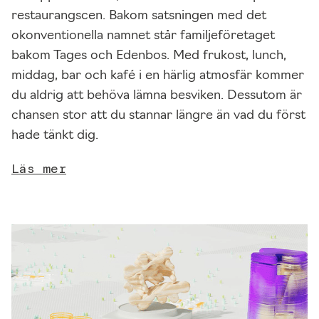
restaurangscen. Bakom satsningen med det
S
okonventionella namnet står familjeföretaget
t
bakom Tages och Edenbos. Med frukost, lunch,
a
middag, bar och kafé i en härlig atmosfär kommer
t
du aldrig att behöva lämna besviken. Dessutom är
i
s
chansen stor att du stannar längre än vad du först
t
hade tänkt dig.
i
Läs mer
k
F
ö
r
a
t
t
vi
s