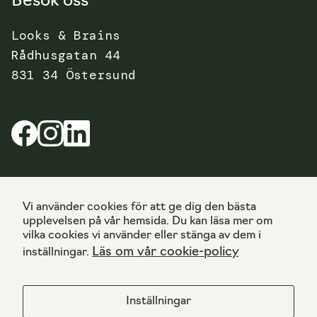
Besök oss
n
h
Looks & Brains
u
Rådhusgatan 44
r
831 34 Östersund
w
e
b
b
p
la
t
Cookies
Vi använder cookies för att ge dig den bästa
s
upplevelsen på vår hemsida. Du kan läsa mer om
e
Integritetspolicy
vilka cookies vi använder eller stänga av dem i
n
Läs om vår cookie-policy
inställningar.
a
n
v
Inställningar
ä