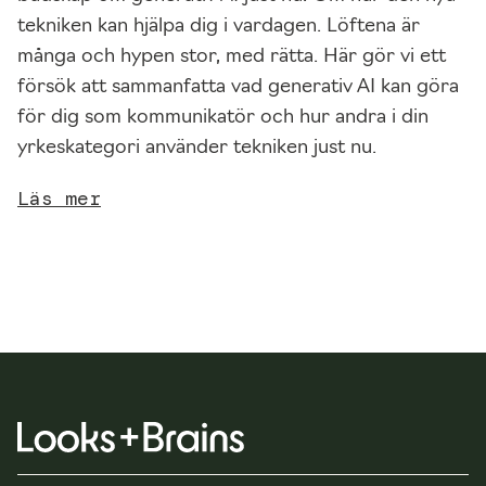
b
tekniken kan hjälpa dig i vardagen. Löftena är
b
många och hypen stor, med rätta. Här gör vi ett
p
försök att sammanfatta vad generativ AI kan göra
la
för dig som kommunikatör och hur andra i din
t
yrkeskategori använder tekniken just nu.
s
e
Läs mer
n
s
f
u
n
k
ti
o
n
al
it