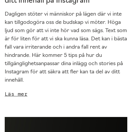
ditt innehåll på Instagram
b
e
Dagligen stöter vi människor på lägen där vi inte
h
kan tillgodogöra oss de budskap vi möter. Höga
ö
ljud som gör att vi inte hör vad som sägs. Text som
v
är för liten för att vi ska kunna läsa. Det kan i bästa
s
fall vara irriterande och i andra fall rent av
f
hindrande. Här kommer 5 tips på hur du
ö
tillgänglighetsanpassar dina inlägg och stories på
r
Instagram för att säkra att fler kan ta del av ditt
a
innehåll.
tt
Läs mer
w
e
b
b
pl