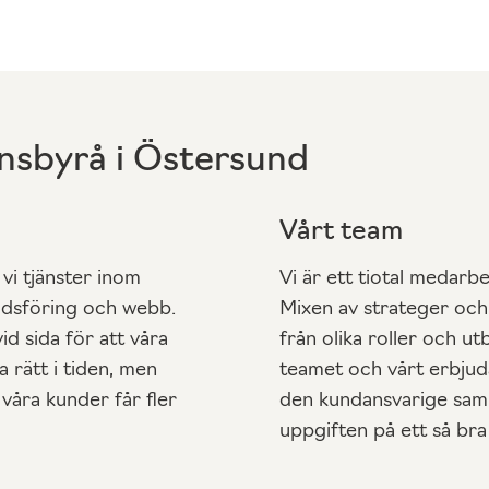
nsbyrå i Östersund
Vårt team
vi tjänster inom
Vi är ett tiotal medarb
N
dsföring och webb.
Mixen av strateger oc
ö
d sida för att våra
från olika roller och ut
d
 rätt i tiden, men
teamet och vårt erbjud
v
 våra kunder får fler
den kundansvarige samm
ä
uppgiften på ett så bra
n
d