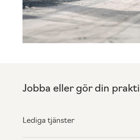
Jobba eller gör din prakt
Lediga tjänster
Just nu har vi tyvärr inga lediga tjänster, men