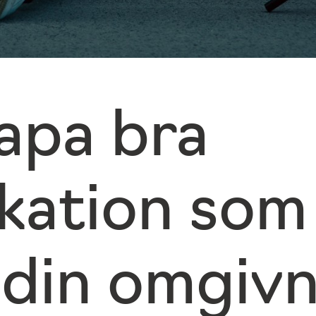
kapa bra
ation som 
 din omgiv