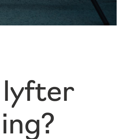
lyfter
ning?